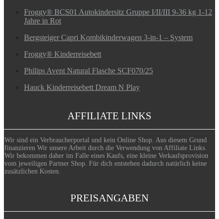
Froggy® BCS01 Autokindersitz Gruppe I/II/III 9-36 kg 1-12
Jahre in Rot
Bergsteiger Capri Kombikinderwagen 3-in-1 – System
Froggy® Kinderreisebett
Philips Avent Natural Flasche SCF070/25
Hauck Kinderreisebett Dream N Play
AFFILIATE LINKS
Wir sind ein Verbraucherportal und kein Online Shop. Aus diesem Grund
finanzieren Wir unsere Arbeit durch die Verwendung von Affiliate Links.
Wir bekommen daher im Falle eines Kaufs, eine kleine Verkaufsprovision
vom jeweiligen Partner Shop. Für dich entstehen dadurch natürlich keine
zusätzlichen Kosten.
PREISANGABEN