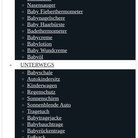
Nasensauger
Baby Fieberthermometer
Babynagelschere
Baby Haarbürste
Badethermometer
Babycreme
Babylotion
Baby Wundcreme
Babyöl
UNTERWEGS
Babyschale
Autokindersitz
Kinderwagen
Regenschutz
Sonnenschirm
Sonnenblende Auto
Tragetuch
Babytragejacke
Babybauchtrage
Babyrückentrage
Fußsack