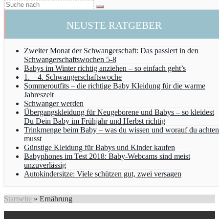
NEUSTE RATGEBER
Zweiter Monat der Schwangerschaft: Das passiert in den
Schwangerschaftswochen 5-8
Babys im Winter richtig anziehen – so einfach geht’s
1. – 4. Schwangerschaftswoche
Sommeroutfits – die richtige Baby Kleidung für die warme
Jahreszeit
Schwanger werden
Übergangskleidung für Neugeborene und Babys – so kleidest
Du Dein Baby im Frühjahr und Herbst richtig
Trinkmenge beim Baby – was du wissen und worauf du achten
musst
Günstige Kleidung für Babys und Kinder kaufen
Babyphones im Test 2018: Baby-Webcams sind meist
unzuverlässig
Autokindersitze: Viele schützen gut, zwei versagen
Startseite
»
Ernährung