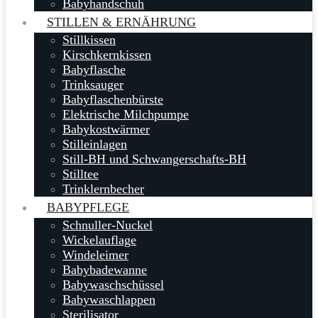
Babyhandschuh
STILLEN & ERNÄHRUNG
Stillkissen
Kirschkernkissen
Babyflasche
Trinksauger
Babyflaschenbürste
Elektrische Milchpumpe
Babykostwärmer
Stilleinlagen
Still-BH und Schwangerschafts-BH
Stilltee
Trinklernbecher
BABYPFLEGE
Schnuller-Nuckel
Wickelauflage
Windeleimer
Babybadewanne
Babywaschschüssel
Babywaschlappen
Sterilisator