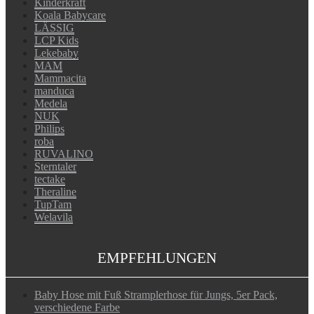
Kinderkraft
Koala Babycare
LÄSSIG
LCP Kids
Lekebaby
MAM
Mammacita
manduca
Medela
NUK
Philips
roba
RUVALINO
Sterntaler
tectake
Theraline
TupTam
Welavila
EMPFEHLUNGEN
Baby Hose mit Fuß Stramplerhose für Jungs, 5er Pack,
verschiedene Farbe