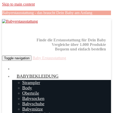
Skip to main content
Babyerstausstattung - das braucht Dein Baby am Anfang
Finde die Erstausstattung für Dein Baby
Vergleiche über 1.000 Produkte
Bequem und einfach bestellen
Baby Erstausstattung
Toggle navigation
BABYBEKLEIDUNG
Strampler
Body
Oberteile
Babysocken
Babyschuhe
Babymütze