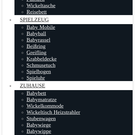
Wickeltasche
Reisebett
SPIELZEUG
Baby Mobile
Babyball
Babyrassel
Beißring
Greifling
Krabbeldecke
Schmusetuch
Spielbogen
Spieluhr
ZUHAUSE
Babybett
Babymatratze
Wickelkommode
Wickeltisch Heizstrahler
Stubenwagen
Babywiege
Babywippe