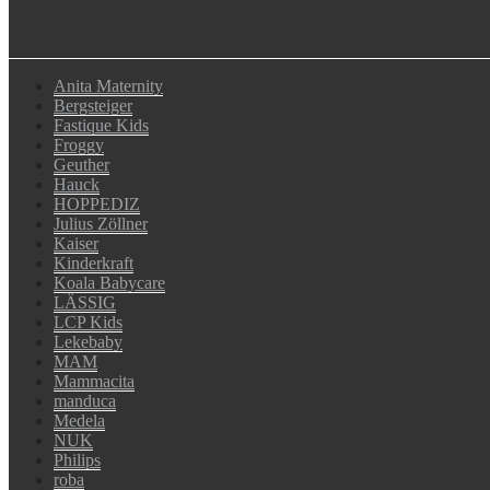
Anita Maternity
Bergsteiger
Fastique Kids
Froggy
Geuther
Hauck
HOPPEDIZ
Julius Zöllner
Kaiser
Kinderkraft
Koala Babycare
LÄSSIG
LCP Kids
Lekebaby
MAM
Mammacita
manduca
Medela
NUK
Philips
roba