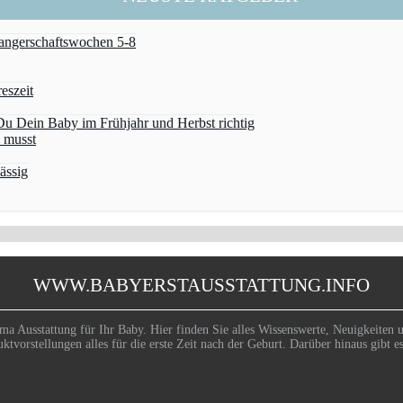
wangerschaftswochen 5-8
eszeit
u Dein Baby im Frühjahr und Herbst richtig
 musst
ässig
WWW.BABYERSTAUSSTATTUNG.INFO
ma Ausstattung für Ihr Baby. Hier finden Sie alles Wissenswerte, Neuigkeiten u
uktvorstellungen alles für die erste Zeit nach der Geburt. Darüber hinaus gib