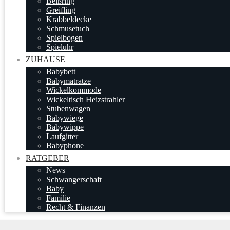
Beißring
Greifling
Krabbeldecke
Schmusetuch
Spielbogen
Spieluhr
ZUHAUSE
Babybett
Babymatratze
Wickelkommode
Wickeltisch Heizstrahler
Stubenwagen
Babywiege
Babywippe
Laufgitter
Babyphone
RATGEBER
News
Schwangerschaft
Baby
Familie
Recht & Finanzen