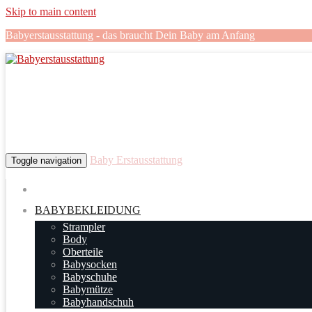
Skip to main content
Babyerstausstattung - das braucht Dein Baby am Anfang
Baby Erstausstattung
Toggle navigation
BABYBEKLEIDUNG
Strampler
Body
Oberteile
Babysocken
Babyschuhe
Babymütze
Babyhandschuh