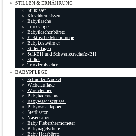
STILLEN & ERNÄHRUNG
Stillkissen
Kirschkernkissen
Babyflasche
Trinksauger
Babyflaschenbürste
Elektrische Milchpumpe
Babykostwärmer
Stilleinlagen
Still-BH und Schwangerschafts-BH
Stilltee
Trinklernbecher
BABYPFLEGE
Schnuller-Nuckel
Wickelauflage
Windeleimer
Babybadewanne
Babywaschschüssel
Babywaschlappen
Sterilisator
Nasensauger
Baby Fieberthermometer
Babynagelschere
Baby Haarbürste