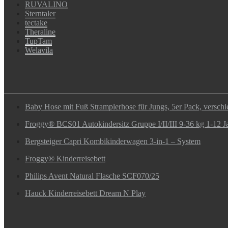
RUVALINO
Sterntaler
tectake
Theraline
TupTam
Welavila
Baby Hose mit Fuß Stramplerhose für Jungs, 5er Pack, versch
Froggy® BCS01 Autokindersitz Gruppe I/II/III 9-36 kg 1-12 Ja
Bergsteiger Capri Kombikinderwagen 3-in-1 – System
Froggy® Kinderreisebett
Philips Avent Natural Flasche SCF070/25
Hauck Kinderreisebett Dream N Play