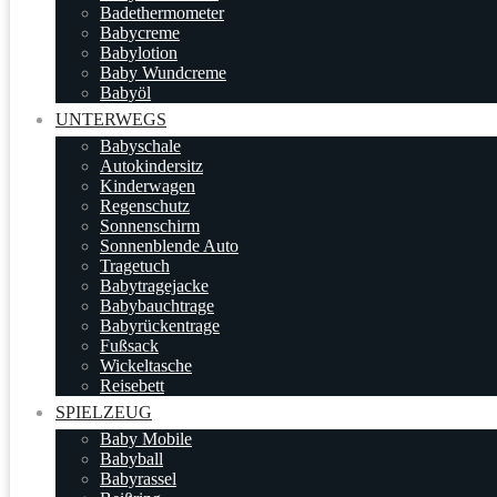
Badethermometer
Babycreme
Babylotion
Baby Wundcreme
Babyöl
UNTERWEGS
Babyschale
Autokindersitz
Kinderwagen
Regenschutz
Sonnenschirm
Sonnenblende Auto
Tragetuch
Babytragejacke
Babybauchtrage
Babyrückentrage
Fußsack
Wickeltasche
Reisebett
SPIELZEUG
Baby Mobile
Babyball
Babyrassel