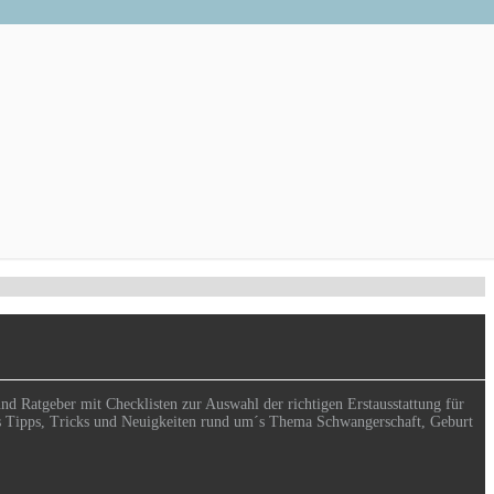
nd Ratgeber mit Checklisten zur Auswahl der richtigen Erstausstattung für
t es Tipps, Tricks und Neuigkeiten rund um´s Thema Schwangerschaft, Geburt