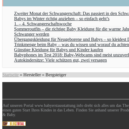
Zweiter Monat der Schwangerschaft: Das passiert in den Sch
Babys im Winter richtig anziehen – so einfach geht’s
1. – 4. Schwangerschaftswoche
Sommeroutfits – die richtige Baby Kleidung für die warme Jahr
Schwanger werden
Übergangskleidung für Neugeborene und Babys – so kleidest D
Trinkmenge beim Baby – was du wissen und worauf du achten
Günstige Kleidung für Babys und Kinder kaufen
Babyphones im Test 2018: Baby-Webcams sind meist unzuverl
Autokindersitze: Viele schützen gut, zwei versagen
Startseite
»
Hersteller
»
Bergsteiger
Auf unseren Portal www.babyerstausstattung.info dreht sich alles um das The
einen guten Start Ihres Kindes in das Leben. Finden Sie anhand unserer Prod
& Baby.