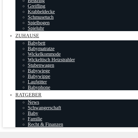
Beißring
Greifling
Krabbeldecke
Schmusetuch
Spielbogen
Spieluhr
ZUHAUSE
Babybett
Babymatratze
Wickelkommode
Wickeltisch Heizstrahler
Stubenwagen
Babywiege
Babywippe
Laufgitter
Babyphone
RATGEBER
News
Schwangerschaft
Baby
Familie
Recht & Finanzen