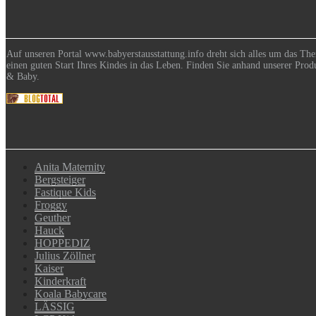
Auf unseren Portal www.babyerstausstattung.info dreht sich alles um das The
einen guten Start Ihres Kindes in das Leben. Finden Sie anhand unserer Prod
& Baby.
Anita Maternity
Bergsteiger
Fastique Kids
Froggy
Geuther
Hauck
HOPPEDIZ
Julius Zöllner
Kaiser
Kinderkraft
Koala Babycare
LÄSSIG