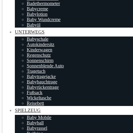
Badethermometer
Babycreme
Babylotion
Baby Wundcreme
Babyöl
UNTERWEGS
Babyschale
Autokindersitz
Kinderwagen
Regenschutz
Sonnenschirm
Sonnenblende Auto
Tragetuch
Babytragejacke
Babybauchtrage
Babyrückentrage
Fußsack
Wickeltasche
Reisebett
SPIELZEUG
Baby Mobile
Babyball
Babyrassel