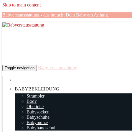
Skip to main content
Babyerstausstattung - das braucht Dein Baby am Anfang
Baby Erstausstattung
Toggle navigation
BABYBEKLEIDUNG
Strampler
Body
Oberteile
Babysocken
Babyschuhe
Babymütze
Babyhandschuh