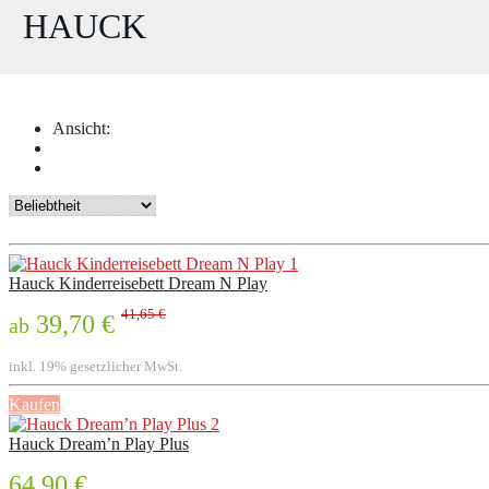
HAUCK
Ansicht:
Hauck Kinderreisebett Dream N Play
41,65 €
39,70 €
ab
inkl. 19% gesetzlicher MwSt.
Kaufen
Hauck Dream’n Play Plus
64,90 €