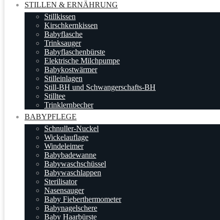
STILLEN & ERNÄHRUNG
Stillkissen
Kirschkernkissen
Babyflasche
Trinksauger
Babyflaschenbürste
Elektrische Milchpumpe
Babykostwärmer
Stilleinlagen
Still-BH und Schwangerschafts-BH
Stilltee
Trinklernbecher
BABYPFLEGE
Schnuller-Nuckel
Wickelauflage
Windeleimer
Babybadewanne
Babywaschschüssel
Babywaschlappen
Sterilisator
Nasensauger
Baby Fieberthermometer
Babynagelschere
Baby Haarbürste