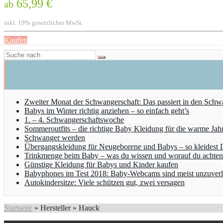
65,99 €
ab
inkl. 19% gesetzlicher MwSt.
Kaufen
Zweiter Monat der Schwangerschaft: Das passiert in den Sch
Babys im Winter richtig anziehen – so einfach geht’s
1. – 4. Schwangerschaftswoche
Sommeroutfits – die richtige Baby Kleidung für die warme Jahr
Schwanger werden
Übergangskleidung für Neugeborene und Babys – so kleidest D
Trinkmenge beim Baby – was du wissen und worauf du achten
Günstige Kleidung für Babys und Kinder kaufen
Babyphones im Test 2018: Baby-Webcams sind meist unzuverl
Autokindersitze: Viele schützen gut, zwei versagen
Startseite
»
Hersteller
»
Hauck