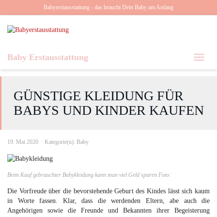
Skip
Babyerstausstattung - das braucht Dein Baby am Anfang
to
main
content
Baby Erstausstattung
Toggl
naviga
GÜNSTIGE KLEIDUNG FÜR
BABYS UND KINDER KAUFEN
19. Mai 2020
Kategorie(n):
Baby
Beim Kauf gebrauchter Babykleidung kann man viel Geld sparen Foto:
Die Vorfreude über die bevorstehende Geburt des Kindes lässt sich kaum
in Worte fassen. Klar, dass die werdenden Eltern, abe auch die
Angehörigen sowie die Freunde und Bekannten ihrer Begeisterung