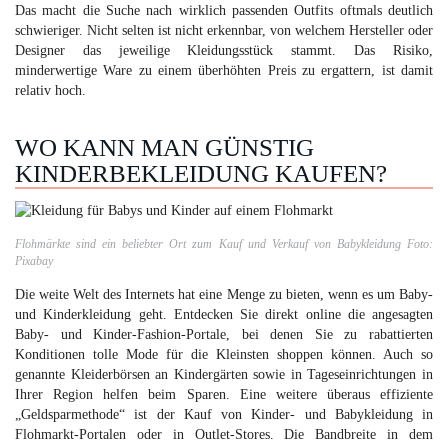
Das macht die Suche nach wirklich passenden Outfits oftmals deutlich
schwieriger. Nicht selten ist nicht erkennbar, von welchem Hersteller oder
Designer das jeweilige Kleidungsstück stammt. Das Risiko,
minderwertige Ware zu einem überhöhten Preis zu ergattern, ist damit
relativ hoch.
WO KANN MAN GÜNSTIG
KINDERBEKLEIDUNG KAUFEN?
Flohmärkte sind ein beliebter Ort zum Kauf und Verkauf von Babykleidung Foto:
Pixabay
Die weite Welt des Internets hat eine Menge zu bieten, wenn es um Baby-
und Kinderkleidung geht. Entdecken Sie direkt online die angesagten
Baby- und Kinder-Fashion-Portale, bei denen Sie zu rabattierten
Konditionen tolle Mode für die Kleinsten shoppen können. Auch so
genannte Kleiderbörsen an Kindergärten sowie in Tageseinrichtungen in
Ihrer Region helfen beim Sparen. Eine weitere überaus effiziente
„Geldsparmethode“ ist der Kauf von Kinder- und Babykleidung in
Flohmarkt-Portalen oder in Outlet-Stores. Die Bandbreite in dem