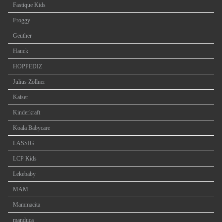
Fastique Kids
Froggy
Geuther
Hauck
HOPPEDIZ
Julius Zöllner
Kaiser
Kinderkraft
Koala Babycare
LÄSSIG
LCP Kids
Lekebaby
MAM
Mammacita
manduca