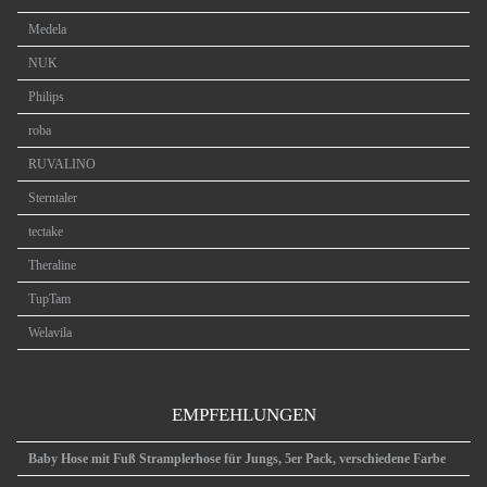
Medela
NUK
Philips
roba
RUVALINO
Sterntaler
tectake
Theraline
TupTam
Welavila
EMPFEHLUNGEN
Baby Hose mit Fuß Stramplerhose für Jungs, 5er Pack, verschiedene Farbe