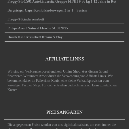
Froggy® BCS01 Autokindersitz Gruppe I/II/III 9-36 kg 1-12 Jahre in Rot
Bergsteiger Capri Kombikinderwagen 3-in-1 – System
Froggy® Kinderreisebett
Philips Avent Natural Flasche SCF070/25
Hauck Kinderreisebett Dream N Play
AFFILIATE LINKS
Wir sind ein Verbraucherportal und kein Online Shop. Aus diesem Grund
finanzieren Wir unsere Arbeit durch die Verwendung von Affiliate Links. Wir
bekommen daher im Falle eines Kaufs, eine kleine Verkaufsprovision vom
jeweiligen Partner Shop. Für dich entstehen dadurch natürlich keine zusätzlichen
Kosten.
PREISANGABEN
Die angegebenen Preise werden von uns täglich aktualisiert, um euch immer die