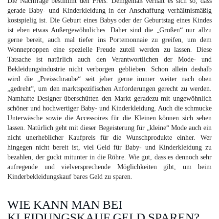
Die Nachfrage bestimmt den Preis. Demgemäß verhält es sich so, dass
gerade Baby- und Kinderkleidung in der Anschaffung verhältnismäßig
kostspielig ist. Die Geburt eines Babys oder der Geburtstag eines Kindes
ist eben etwas Außergewöhnliches. Daher sind die „Großen“ nur allzu
gerne bereit, auch mal tiefer ins Portemonnaie zu greifen, um dem
Wonneproppen eine spezielle Freude zuteil werden zu lassen. Diese
Tatsache ist natürlich auch den Verantwortlichen der Mode- und
Bekleidungsindustrie nicht verborgen geblieben. Schon allein deshalb
wird die „Preisschraube“ seit jeher gerne immer weiter nach oben
„gedreht“, um den marktspezifischen Anforderungen gerecht zu werden.
Namhafte Designer überschütten den Markt geradezu mit ungewöhnlich
schöner und hochwertiger Baby- und Kinderkleidung. Auch die schmucke
Unterwäsche sowie die Accessoires für die Kleinen können sich sehen
lassen. Natürlich geht mit dieser Begeisterung für „kleine“ Mode auch ein
nicht unerheblicher Kaufpreis für die Wunschprodukte einher. Wer
hingegen nicht bereit ist, viel Geld für Baby- und Kinderkleidung zu
bezahlen, der guckt mitunter in die Röhre. Wie gut, dass es dennoch sehr
aufregende und vielversprechende Möglichkeiten gibt, um beim
Kinderbekleidungskauf bares Geld zu sparen.
WIE KANN MAN BEI
KLEIDUNGSKAUF GELD SPAREN?