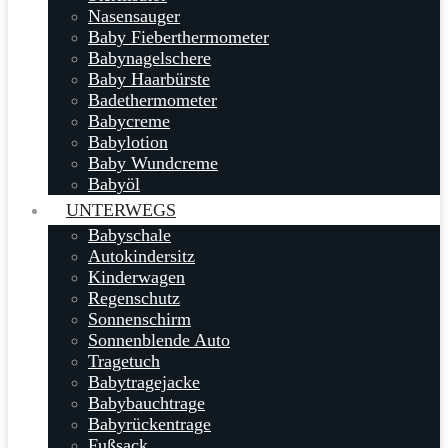
Nasensauger
Baby Fieberthermometer
Babynagelschere
Baby Haarbürste
Badethermometer
Babycreme
Babylotion
Baby Wundcreme
Babyöl
UNTERWEGS
Babyschale
Autokindersitz
Kinderwagen
Regenschutz
Sonnenschirm
Sonnenblende Auto
Tragetuch
Babytragejacke
Babybauchtrage
Babyrückentrage
Fußsack