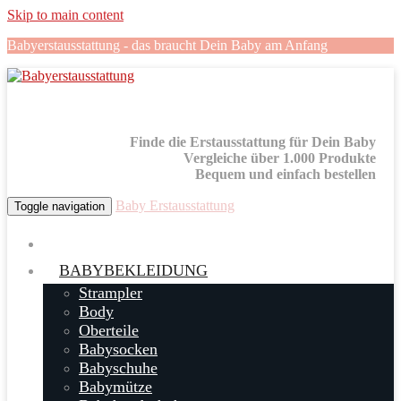
Skip to main content
Babyerstausstattung - das braucht Dein Baby am Anfang
Finde die Erstausstattung für Dein Baby
Vergleiche über 1.000 Produkte
Bequem und einfach bestellen
Baby Erstausstattung
Toggle navigation
BABYBEKLEIDUNG
Strampler
Body
Oberteile
Babysocken
Babyschuhe
Babymütze