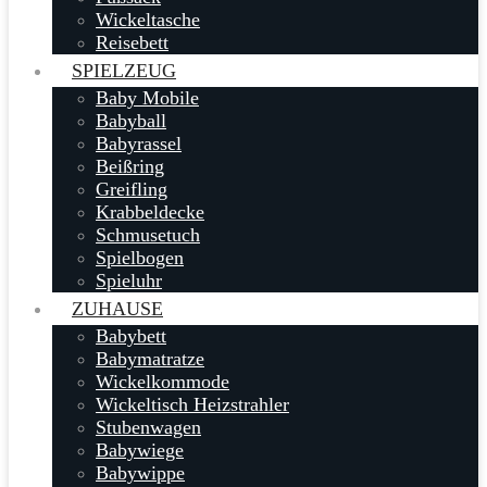
Wickeltasche
Reisebett
SPIELZEUG
Baby Mobile
Babyball
Babyrassel
Beißring
Greifling
Krabbeldecke
Schmusetuch
Spielbogen
Spieluhr
ZUHAUSE
Babybett
Babymatratze
Wickelkommode
Wickeltisch Heizstrahler
Stubenwagen
Babywiege
Babywippe