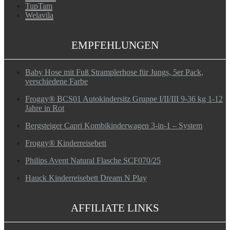
TupTam
Welavila
EMPFEHLUNGEN
Baby Hose mit Fuß Stramplerhose für Jungs, 5er Pack,
verschiedene Farbe
Froggy® BCS01 Autokindersitz Gruppe I/II/III 9-36 kg 1-12
Jahre in Rot
Bergsteiger Capri Kombikinderwagen 3-in-1 – System
Froggy® Kinderreisebett
Philips Avent Natural Flasche SCF070/25
Hauck Kinderreisebett Dream N Play
AFFILIATE LINKS