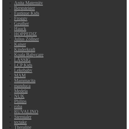
Anita Maternity
Bergsteiger
Fastique Kids
Froggy
Geuther
Hauck
HOPPEDIZ
Julius Zöllner
Kaiser
Kinderkraft
Koala Babycare
LÄSSIG
LCP Kids
Lekebaby
MAM
Mammacita
manduca
Medela
NUK
Philips
roba
RUVALINO
Sterntaler
tectake
Theraline