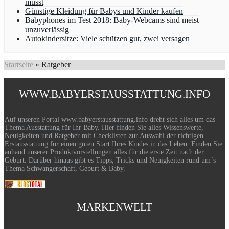
musst
Günstige Kleidung für Babys und Kinder kaufen
Babyphones im Test 2018: Baby-Webcams sind meist
unzuverlässig
Autokindersitze: Viele schützen gut, zwei versagen
Startseite
»
Ratgeber
WWW.BABYERSTAUSSTATTUNG.INFO
Auf unseren Portal www.babyerstausstattung.info dreht sich alles um das
Thema Ausstattung für Ihr Baby. Hier finden Sie alles Wissenswerte,
Neuigkeiten und Ratgeber mit Checklisten zur Auswahl der richtigen
Erstausstattung für einen guten Start Ihres Kindes in das Leben. Finden Sie
anhand unserer Produktvorstellungen alles für die erste Zeit nach der
Geburt. Darüber hinaus gibt es Tipps, Tricks und Neuigkeiten rund um´s
Thema Schwangerschaft, Geburt & Baby.
MARKENWELT