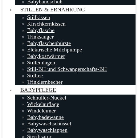
Babyhandschuh
STILLEN & ERNÄHRUNG
Stillkissen
Kirschkernkissen
Babyflasche
Trinksauger
Babyflaschenbürste
Elektrische Milchpumpe
Babykostwärmer
Stilleinlagen
Still-BH und Schwangerschafts-BH
Stilltee
Trinklernbecher
BABYPFLEGE
Schnuller-Nuckel
Wickelauflage
Windeleimer
Babybadewanne
Babywaschschüssel
Babywaschlappen
Sterilisator